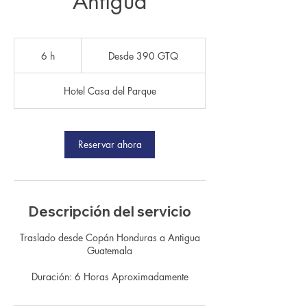
Antigua
Desde
390
6 h
6
Desde 390 GTQ
quetzales
guatemaltecos
h
Hotel Casa del Parque
Reservar ahora
Descripción del servicio
Traslado desde Copán Honduras a Antigua
Guatemala