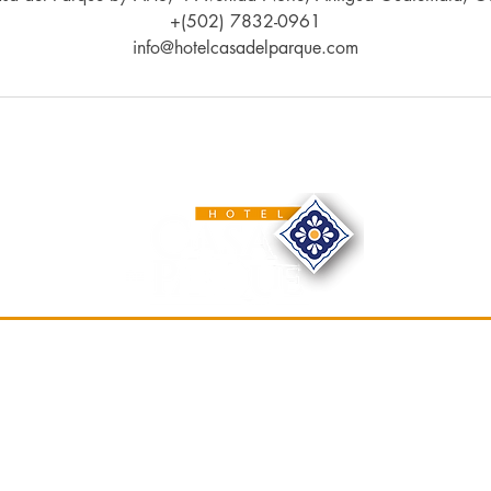
+(502) 7832-0961
info@hotelcasadelparque.com
Ubicación
4a Avenida Norte #5,
Antigua Guatemala