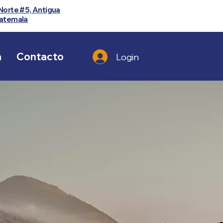
Norte #5, Antigua
atemala
a
Contacto
Login