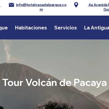
1
info@hotelcasadelparque.co
4a Avenida 
m
Gu
que
Habitaciones
Servicios
La Antigu
Tour Volcán de Pacaya