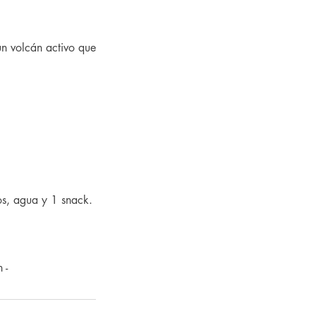
un volcán activo que
os, agua y 1 snack.
 -