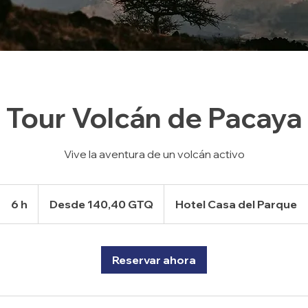
Tour Volcán de Pacaya
Vive la aventura de un volcán activo
Desde
140,40
6 h
6
Desde 140,40 GTQ
Hotel Casa del Parque
quetzales
guatemaltecos
h
Reservar ahora